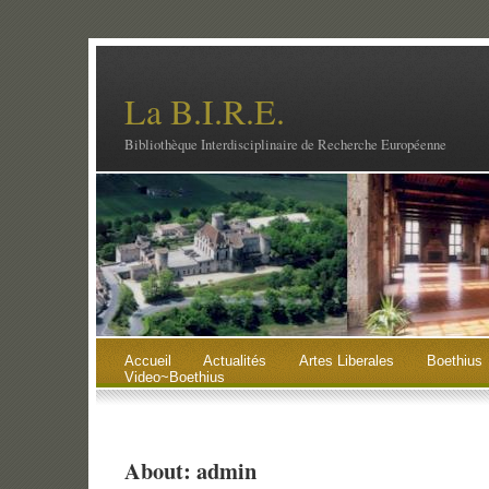
La B.I.R.E.
Bibliothèque Interdisciplinaire de Recherche Européenne
Accueil
Actualités
Artes Liberales
Boethius
Video~Boethius
About: admin