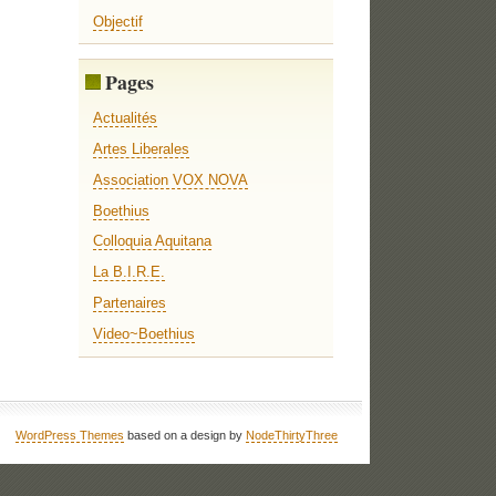
Objectif
Pages
Actualités
Artes Liberales
Association VOX NOVA
Boethius
Colloquia Aquitana
La B.I.R.E.
Partenaires
Video~Boethius
WordPress Themes
based on a design by
NodeThirtyThree