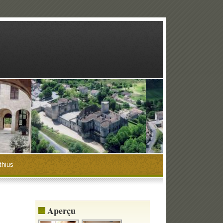
thius
Aperçu