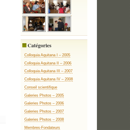
Catégories
Colloquia Aquitana I – 2005
Colloquia Aquitana II – 2006
Colloquia Aquitana III – 2007
Colloquia Aquitana IV – 2008
Conseil scientifique
Galeries Photos – 2005
Galeries Photos – 2006
Galeries Photos – 2007
Galeries Photos – 2008
Membres-Fondateurs