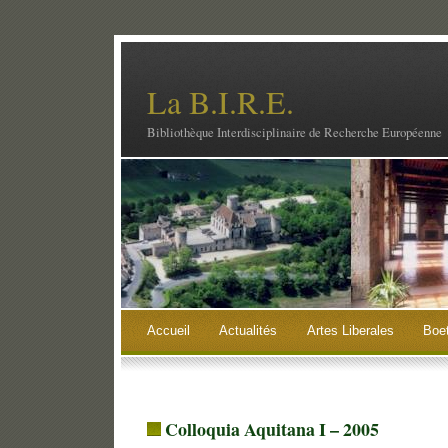
La B.I.R.E.
Bibliothèque Interdisciplinaire de Recherche Européenne
Accueil
Actualités
Artes Liberales
Boe
Colloquia Aquitana I – 2005