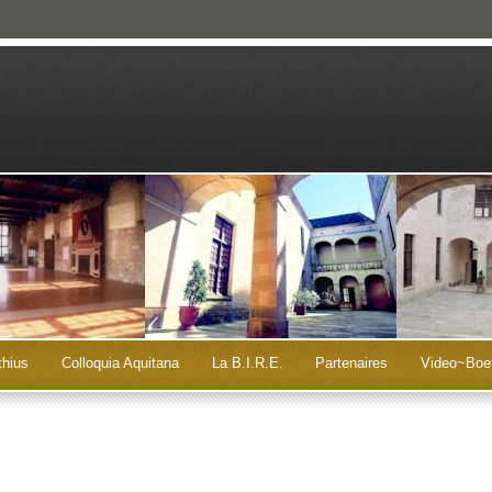
thius
Colloquia Aquitana
La B.I.R.E.
Partenaires
Video~Boe