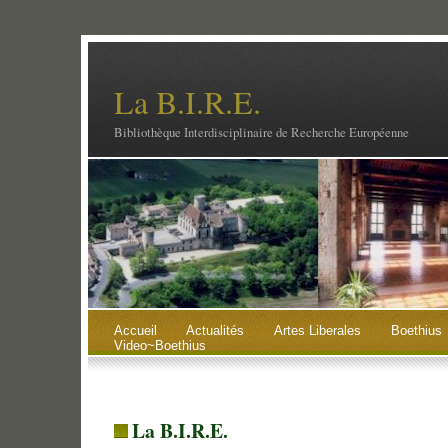
La B.I.R.E.
Bibliothèque Interdisciplinaire de Recherche Européenne
Accueil
Actualités
Artes Liberales
Boethius
Video~Boethius
La B.I.R.E.