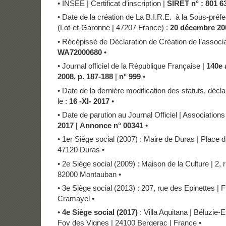
• INSEE | Certificat d’inscription |
SIRET n° : 801 6
• Date de la création de La B.I.R.E. à la Sous-pré
(Lot-et-Garonne | 47207 France) :
20 décembre 20
• Récépissé de Déclaration de Création de l’associa
WA72000680
•
• Journal officiel de la République Française |
140e 
2008, p. 187-188
|
n° 999
•
• Date de la dernière modification des statuts, décl
le :
16 -XI- 2017
•
• Date de parution au Journal Officiel | Associations
2017
|
Annonce n° 00341
•
• 1er Siège social (2007) : Maire de Duras | Place 
47120 Duras •
• 2e Siège social (2009) : Maison de la Culture | 2, 
82000 Montauban •
• 3e Siège social (2013) : 207, rue des Epinettes |
Cramayel •
•
4e Siège social (2017)
: Villa Aquitana | Béluzie-
Foy des Vignes | 24100 Bergerac | France •