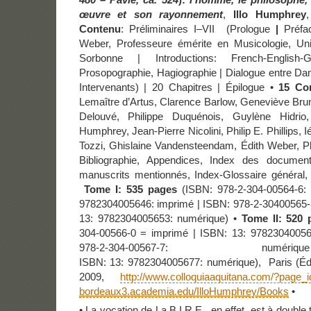
œuvre et son rayonnement
,
Illo
Humphrey
Contenu
: Préliminaires I–VII
(Prologue
|
Préfa
Weber, Professeure émérite en Musicologie, Uni
Sorbonne | Introductions: French-Englis
Prosopographie, Hagiographie | Dialogue entre Da
Intervenants) | 20 Chapitres | Épilogue •
15 Con
Lemaître d’Artus, Clarence Barlow, Geneviève Bru
Delouvé, Philippe Duquénois, Guylène Hidrio,
Humphrey, Jean-Pierre Nicolini, Philip E. Phillips, I
Tozzi, Ghislaine Vandensteendam, Édith Weber, Pla
Bibliographie, Appendices, Index des documen
manuscrits mentionnés, Index-Glossaire général, 
Tome I:
535 pages
(ISBN: 978-2-304-00564-6: 
9782304005646: imprimé | ISBN: 978-2-30400565-
13: 9782304005653: numérique) •
Tome II:
520 
304-00566-0 = imprimé | ISBN: 13: 97823040056
978-2-304-00567-7: nu
ISBN: 13: 9782304005677: numérique), Paris (Édi
2009,
http://www.colloquiaaquitana.com/?page_
bordeaux3.academia.edu/IlloHumphrey/Books
•
• La vocation de La B.I.R.E., en effet, est à double t