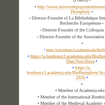
•
•
http://www.universitepopulairemeroeaf
Humphrey
•
Director-Founder of La Bibliothèque Inte
•
Recherche Européenne
•
Director-Founder of the Colloqui
•
Director-Founder of the Associati
•
•
•
https://u-bordeaux3.academia.edu/Illo
•
https://u-bordeaux3.academia.edu/IlloH
Duo-Vox-Nova
•
•
https://u-
bordeaux3.academia.edu/IlloHumphrey/A
2026
•
•
• Member of Academia.edu
• Member of the International Boethi
• Member of the Medieval Academy o