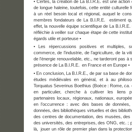
• Certes, la création de La B.I.R.E. est une action 
de longue haleine, toutefois, cette entité culturelle
à un réel besoin local et régional, auquel le conse
membres fondateurs de La B.I.R.E. estiment qu’
effet, la nouvelle équipe scientifique de La B.I.R.
réfléchie à veiller sur chaque étape de cette institu
égards utile et porteuse •
• Les répercussions positives et multiples, 
commerce, de l’industrie, de l’agriculture, de la vit
de l’énergie renouvelable, etc., ne tarderont pas à 
présence de La B.I.R.E. en France et en Europe •
• En conclusion, La B.I.R.E., de par sa base de 
études médiévales en général, et à au philos
Torquatus Severinus Boethius (Boèce : Rome,
ca.
en particulier, cherche à cultiver les liens p
partenaires locaux, régionaux, nationaux, europée
en l’occurrence : avec des bases de données,
données, des bibliothèques virtuelles et des biblioth
des centres de documentation, des musées, des éc
des universités, des entreprises, des ONG, etc. ; p
là, jouer un rôle de premier plan dans la protectio