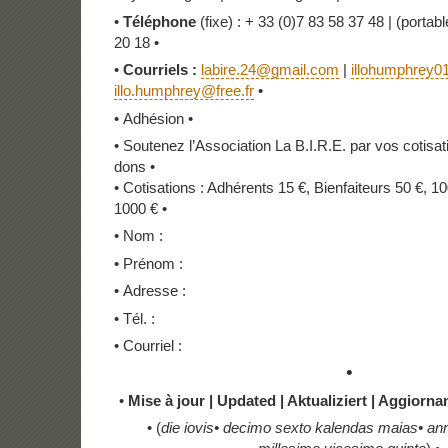
•
Téléphone
(fixe) : + 33 (0)7 83 58 37 48 | (portabl
20 18 •
•
Courriels :
labire.24@gmail.com
|
illohumphrey
illo.humphrey@free.fr
•
• Adhésion •
• Soutenez l’Association La B.I.R.E. par vos cotisat
dons •
• Cotisations : Adhérents 15 €, Bienfaiteurs 50 €, 
1000 € •
• Nom :
• Prénom :
• Adresse :
• Tél. :
• Courriel :
•
•
Mise à jour | Updated | Aktualiziert | Aggiorna
• (
die
iovis
•
decimo sexto kalendas maias
•
ann