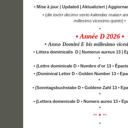
•
Mise à jour | Updated | Aktualiziert | Aggiorna
• (
die
iovis
•
decimo sexto kalendas maias
•
an
millesimo vicesimo quinto
) •
•
•
Année D 2026
•
•
Anno Domini E bis millesimo vices
• Littera dominicalis D | Numerus aureus 13 | Ep
•
• (Lettre dominicale D • Nombre d’or 13 • Épact
• (Dominical Letter D • Golden Number 13 • Epa
•
• (Sonntagsbuchstabe D • Goldene Zahl 13 • Ep
•
• (Lettera domenicale D • Numero aureo 13 • Epa
•
~ • ~
•