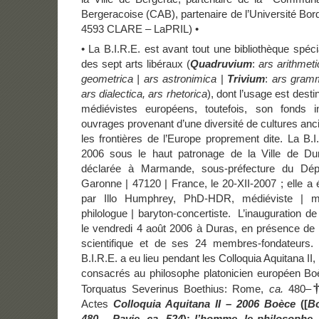
Bergeracoise (CAB), partenaire de l’Université B
4593 CLARE – LaPRIL) •
• La B.I.R.E. est avant tout une bibliothèque spéc
des sept arts libéraux (
Quadruvium
:
ars arithmeti
geometrica
| ars astronimica
|
Trivium
:
ars gramm
ars dialectica, ars rhetorica
), dont l’usage est desti
médiévistes européens, toutefois, son fonds in
ouvrages provenant d’une diversité de cultures an
les frontières de l’Europe proprement dite. La B.
2006 sous le haut patronage de la Ville de Dura
déclarée à Marmande, sous-préfecture du Dépa
Garonne | 47120 | France, le 20-XII-2007 ; elle a
par Illo Humphrey, PhD-HDR, médiéviste | mu
philologue | baryton-concertiste. L’inauguration de
le vendredi 4 août 2006 à Duras, en présence de
scientifique et de ses 24 membres-fondateurs
B.I.R.E. a eu lieu pendant les Colloquia Aquitana II
consacrés au philosophe platonicien européen Bo
Torquatus Severinus Boethius: Rome,
ca.
480–
Actes
Colloquia Aquitana II – 2006
Boèce
([
B
480 – Pavie, ca. 524
):
l’homme, le philosophe, 