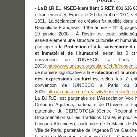
•
La B.I.R.E.
,
INSEE-Identifiant SIRET:
801 636 6
officiellement en France le 20 décembre 2007, selon
1901. La déclaration de création fut publiée dans le 
République Française | 140e année – N° 3, pages
19 janvier 2008. À l’instar de toute bibliothè
essentiellement une structure culturelle et humanit
participer à la
Protection et à la sauvegarde du 
et immatériel de l’humanité
, selon les 9 cri
convention de l’UNESCO à Paris 
2003:
http://www.unesco.org/culture/ich/fr/conventi
de manière significative à la
Protection et la prom
des expressions culturelles
, selon les 7 cri
convention de l’UNESCO à Paris du 
2005:
http://fr.unesco.org/creativity/convention/pro
La B.I.R.E. est partenaire de L’Association Vox 
Colloquia Aquitana, partenaire de l’Université Po
partenaire du CERDOTOLA (Centre Régional 
Documentation sur les Traditions Orales et pour 
Langues Africaines), partenaire de la Mairie de Pa
Ville de Paris, partenaire de l’Agence Rive Gauche
la Ville de Bergerac, partenaire de la Communa