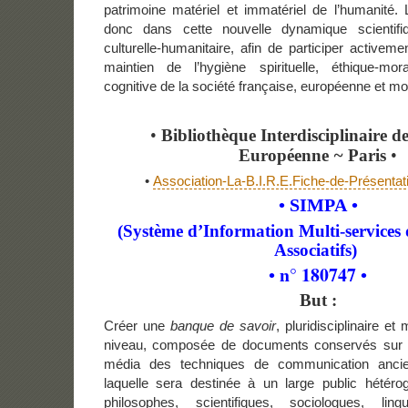
patrimoine matériel et immatériel de l’humanité.
donc dans cette nouvelle dynamique scientifi
culturelle-humanitaire, afin de participer activeme
maintien de l’hygiène spirituelle, éthique-moral
cognitive de la société française, européenne et mo
•
Bibliothèque Interdisciplinaire d
Européenne
~
Paris
•
•
Association-La-B.I.R.E.Fiche-de-Présentati
• SIMPA
•
(Système d’Information Multi-services 
Associatifs)
n° 180747
•
•
But :
Créer une
banque de savoir
, pluridisciplinaire et 
niveau, composée de documents conservés sur t
média des techniques de communication anci
laquelle sera destinée à un large public hétér
philosophes, scientifiques, sociologues, lingu