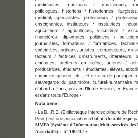
médiévistes, musiciens / musiciennes, mus
philologues, historiens / historiennes, liturgis
médical, spécialistes, professeurs / professe
enseignantes, instituteurs / institutrices, indust
agriculteurs / agricultrices, viticulteurs / viticu
financières, diplomates, politiciens / politici
journalistes, formateurs / formatrices, technic
spécialisés, artisans, artistes, compositeurs, mus
facteurs / factrices d’instruments, littérateurs,
cinéastes, metteurs en scène, acteurs / actr
productrices, étudiants / étudiantes, élèves, auto
savoir en général, etc., et ce afin de participer à
sauvegarde du patrimoine culturel-humanitaire ma
d’abord à Paris, puis en l’Île-de-France, en Fran
et dans toute l’Europe •
Nota bene :
• La B.I.R.E. (Bibliothèque Interdisciplinaire de R
Paris) est une association à but non lucratif régie p
SIMPA (Système d’Information Multi-services des 
n° 180747
•
Associatifs) :