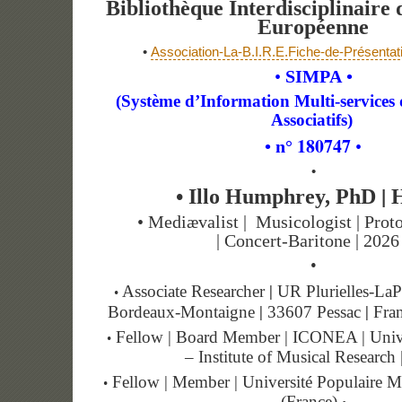
Bibliothèque Interdisciplinaire
Européenne
•
Association-La-B.I.R.E.Fiche-de-Présentati
•
SIMPA •
(Système d’Information Multi-services 
Associatifs)
180747
• n°
•
•
|
• Illo Humphrey, PhD
H
• Mediævalist | Musicologist | Proto
| Concert-Baritone | 2026
•
|
Associate Researcher
UR Plurielles-La
•
|
|
Bordeaux-Montaigne
33607 Pessac
Fran
Fellow | Board Member | ICONEA | Univ
•
– Institute of Musical Researc
Fellow | Member | Université Populaire Mé
•
(France)