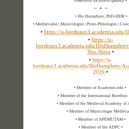
millesimo vicesimo quinto
) •
~ • ~
• Illo Humphrey, PhD-HDR •
• Mediævalist | Musicologist | Proto-Philologist | Con
•
https://u-bordeaux3.academia.edu/
•
https://u-
bordeaux3.academia.edu/IlloHumphrey
Vox-Nova
•
•
https://u-
bordeaux3.academia.edu/IlloHumphrey/A
•
2026
•
• Member of Academio.edu •
• Member of the International Boethius 
• Member of the Medieval Academy of 
• Member of Musicologie Médiéval
• Member of APEMUTAM •
• Member of the ADPC •