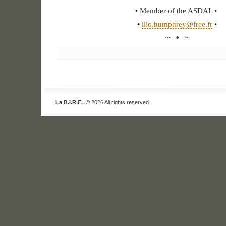
• Member of the ASDAL •
•
illo.humphrey@free.fr
•
~ • ~
La B.I.R.E.
. © 2026 All rights reserved.