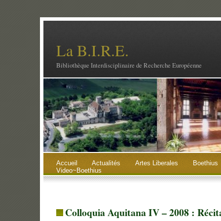
La B.I.R.E.
Bibliothèque Interdisciplinaire de Recherche Européenne
Accueil
Actualités
Artes Liberales
Boethius
Video~Boethius
Colloquia Aquitana IV – 2008 : Récita